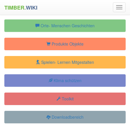
TIMBER
.
WIKI
Toggl
navig
Orte- Menschen Geschichten
Produkte Objekte
Spielen- Lernen Mitgestalten
Klima schützen
Toolkit
Downloadbereich