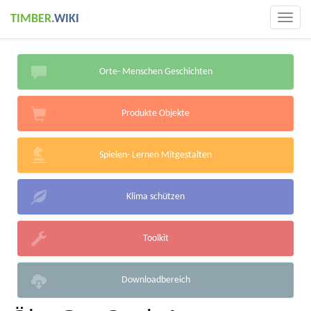
TIMBER
.
WIKI
Togg
navig
Orte- Menschen Geschichten
Produkte Objekte
Spielen- Lernen Mitgestalten
Klima schützen
Toolkit
Downloadbereich