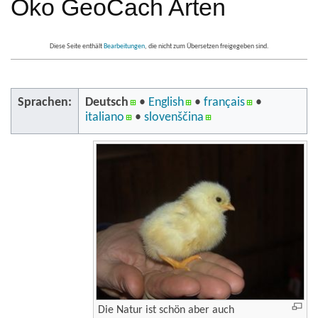
Öko GeoCach Arten
Diese Seite enthält
Bearbeitungen
, die nicht zum Übersetzen freigegeben sind.
Sprachen:
Deutsch
• ‎
English
• ‎
français
•
italiano
• ‎
slovenščina
Die Natur ist schön aber auch