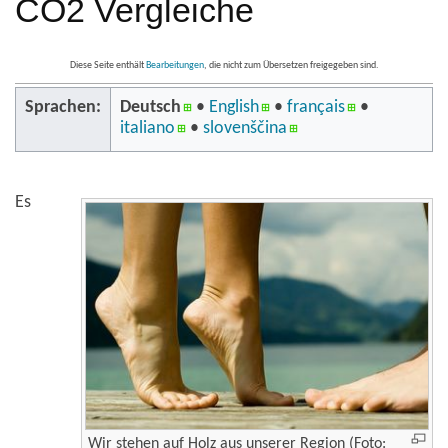
CO2 Vergleiche
Diese Seite enthält
Bearbeitungen
, die nicht zum Übersetzen freigegeben sind.
Sprachen:
Deutsch
• ‎
English
• ‎
français
•
italiano
• ‎
slovenščina
Es
Wir stehen auf Holz aus unserer Region (Foto: