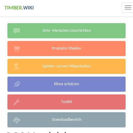
TIMBER
.
WIKI
To
na
Orte- Menschen Geschichten
Produkte Objekte
Spielen- Lernen Mitgestalten
Klima schützen
Toolkit
Downloadbereich