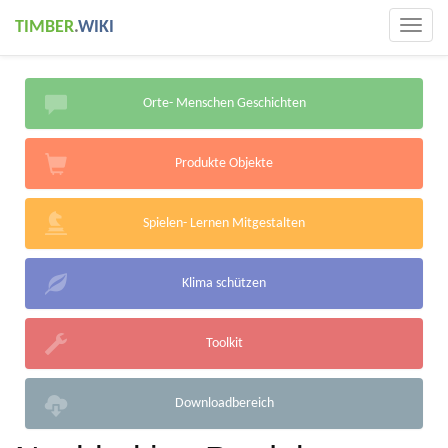
TIMBER
.
WIKI
Togg
navig
Orte- Menschen Geschichten
Produkte Objekte
Spielen- Lernen Mitgestalten
Klima schützen
Toolkit
Downloadbereich