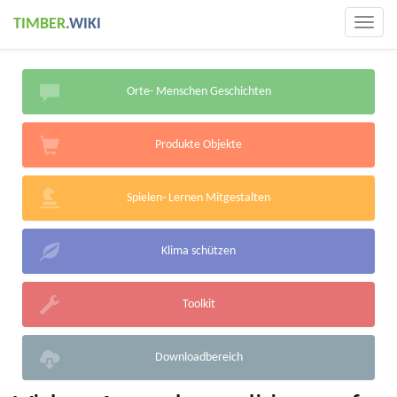
TIMBER
.
WIKI
Togg
navig
Orte- Menschen Geschichten
Produkte Objekte
Spielen- Lernen Mitgestalten
Klima schützen
Toolkit
Downloadbereich