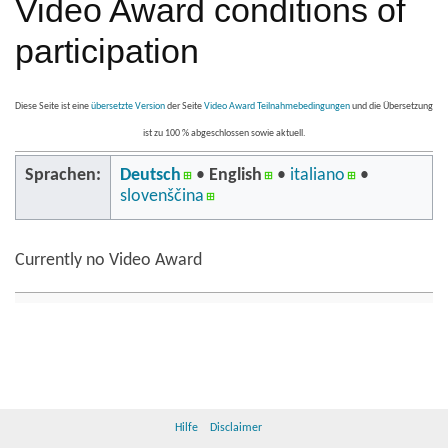
Video Award conditions of
participation
Diese Seite ist eine
übersetzte Version
der Seite
Video Award Teilnahmebedingungen
und die Übersetzung
ist zu 100 % abgeschlossen sowie aktuell.
Sprachen:
Deutsch
• ‎
English
• ‎
italiano
•
slovenščina
Currently no Video Award
Hilfe
Disclaimer