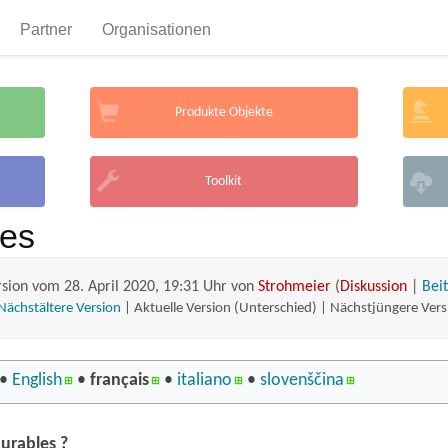
Partner
Organisationen
Produkte Objekte
Toolkit
les
rsion vom 28. April 2020, 19:31 Uhr von
Strohmeier
(
Diskussion
|
Bei
ächstältere Version
| Aktuelle Version (Unterschied) | Nächstjüngere Ver
• ‎
English
• ‎
français
• ‎
italiano
• ‎
slovenščina
durables ?