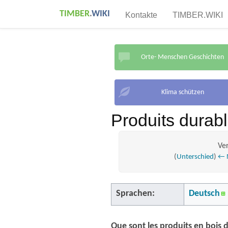
TIMBER
.
WIKI
Kontakte
TIMBER.WIKI
Orte- Menschen Geschichten
Klima schützen
Produits durab
Ve
(
Unterschied
)
← N
Sprachen:
Deutsch
Que sont les produits en bois 