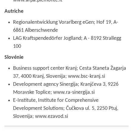
www.arpa.piemonte.it
Autriche
Regionalentwicklung Vorarlberg eGen; Hof 19, A-
6861 Alberschwende
LAG Kraftspendedörfer Joglland; A - 8192 Strallegg
100
Slovénie
Business support center Kranj; Cesta Staneta Žagarja
37, 4000 Kranj, Slovenija; www.bsc-kranj.si
Development agency Sinergija; Kranjčeva 3, 9226
Moravske Toplice; www.ra-sinergija.si
E-Institute, Institute for Comprehensive
Development Solutions; Čučkova ul. 5, 2250 Ptuj,
Slovenija; www.ezavod.si