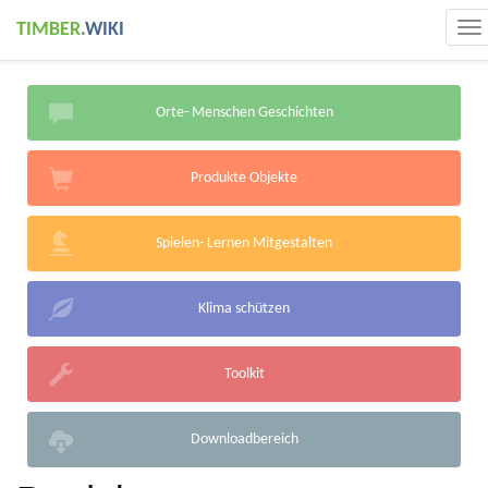
TIMBER
.
WIKI
To
na
Orte- Menschen Geschichten
Produkte Objekte
Spielen- Lernen Mitgestalten
Klima schützen
Toolkit
Downloadbereich